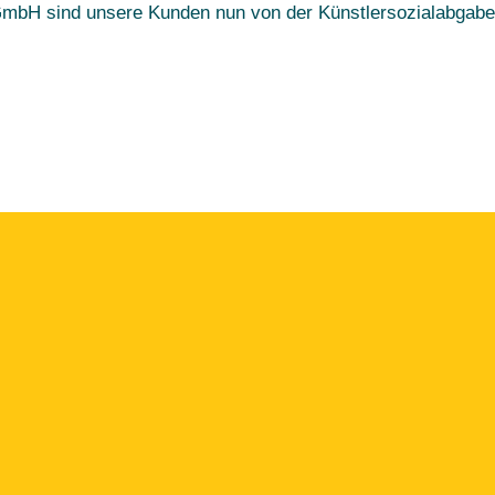
GmbH sind unsere Kunden nun von der Künstlersozialabgabe 
Schaffen wir etwas Großartiges!
ir über das Th