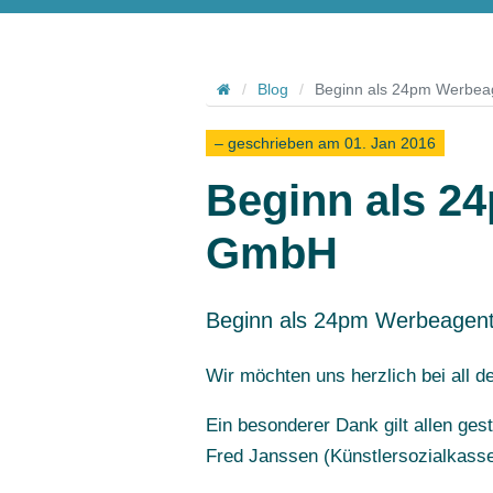
Hallo
/
Blog
/
Beginn als 24pm Werbe
– geschrieben am 01. Jan 2016
Beginn als 2
GmbH
Beginn als 24pm Werbeage
Wir möchten uns herzlich bei all 
Ein besonderer Dank gilt allen ge
Fred Janssen (Künstlersozialkasse