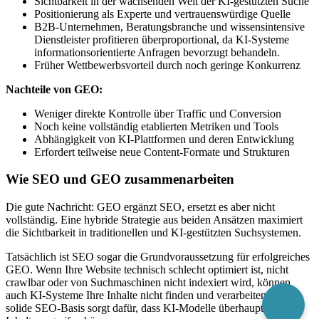
Sichtbarkeit in der wachsenden Welt der KI-gestützten Suche
Positionierung als Experte und vertrauenswürdige Quelle
B2B-Unternehmen, Beratungsbranche und wissensintensive
Dienstleister profitieren überproportional, da KI-Systeme
informationsorientierte Anfragen bevorzugt behandeln.
Früher Wettbewerbsvorteil durch noch geringe Konkurrenz
Nachteile von GEO:
Weniger direkte Kontrolle über Traffic und Conversion
Noch keine vollständig etablierten Metriken und Tools
Abhängigkeit von KI-Plattformen und deren Entwicklung
Erfordert teilweise neue Content-Formate und Strukturen
Wie SEO und GEO zusammenarbeiten
Die gute Nachricht: GEO ergänzt SEO, ersetzt es aber nicht
vollständig. Eine hybride Strategie aus beiden Ansätzen maximiert
die Sichtbarkeit in traditionellen und KI-gestützten Suchsystemen.
Tatsächlich ist SEO sogar die Grundvoraussetzung für erfolgreiches
GEO. Wenn Ihre Website technisch schlecht optimiert ist, nicht
crawlbar oder von Suchmaschinen nicht indexiert wird, können
auch KI-Systeme Ihre Inhalte nicht finden und verarbeiten. Eine
solide SEO-Basis sorgt dafür, dass KI-Modelle überhaupt auf Ihre