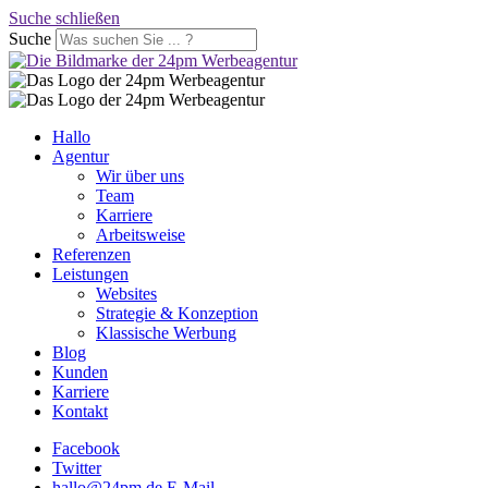
Suche schließen
Suche
Hallo
Agentur
Wir über uns
Team
Karriere
Arbeitsweise
Referenzen
Leistungen
Websites
Strategie & Konzeption
Klassische Werbung
Blog
Kunden
Karriere
Kontakt
Facebook
Twitter
hallo@24pm.de
E-Mail