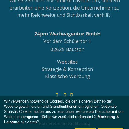
Wir setzen nicht nur schicke Layouts um, sondern
erarbeiten eine Konzeption, die Unternehmen zu
mehr Reichweite und Sichtbarkeit verhilft.
24pm Werbeagentur GmbH
Vor dem Schülertor 1
02625 Bautzen
Websites
Strategie & Konzeption
Klassische Werbung
Facebook
Instagram
E-Mail
Wir verwenden notwendige Cookies, die den sicheren Betrieb der
© 24pm Werbeagentur GmbH
Website gewährleisten und Grundfunktionen ermöglichen. Optionale
Statistik-Cookies helfen uns zu verstehen, wie unsere Besucher mit der
Impressum
/
Datenschutz
/
Compliance
/
Sitemap
Website interagieren. Dürfen wir zusätzliche Dienste für
Marketing &
Leistung
aktivieren?
Barrierefreiheitserklärung