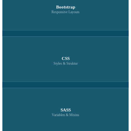
Bootstrap
Responsive Layouts
CSS
Styles & Struktur
SASS
Variablen & Mixins