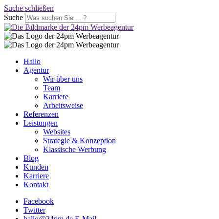
Suche schließen
Suche
Hallo
Agentur
Wir über uns
Team
Karriere
Arbeitsweise
Referenzen
Leistungen
Websites
Strategie & Konzeption
Klassische Werbung
Blog
Kunden
Karriere
Kontakt
Facebook
Twitter
hallo@24pm.de
E-Mail