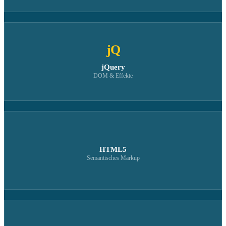
jQ
jQuery
DOM & Effekte
HTML5
Semantisches Markup