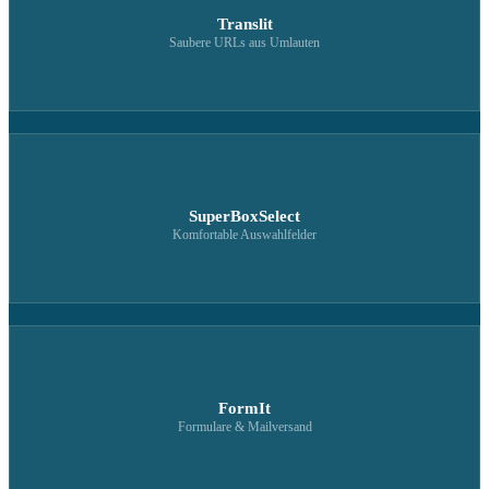
Translit
Saubere URLs aus Umlauten
SuperBoxSelect
Komfortable Auswahlfelder
FormIt
Formulare & Mailversand