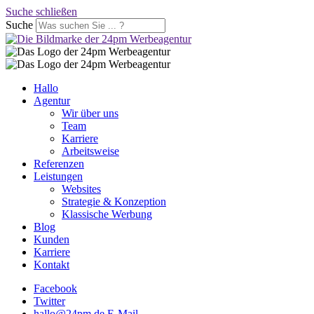
Suche schließen
Suche
Hallo
Agentur
Wir über uns
Team
Karriere
Arbeitsweise
Referenzen
Leistungen
Websites
Strategie & Konzeption
Klassische Werbung
Blog
Kunden
Karriere
Kontakt
Facebook
Twitter
hallo@24pm.de
E-Mail