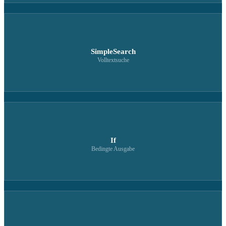
SimpleSearch
Volltextsuche
If
Bedingte Ausgabe